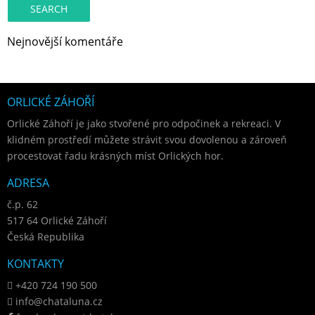
Nejnovější komentáře
ORLICKÉ ZÁHOŘÍ
Orlické Záhoří je jako stvořené pro odpočinek a rekreaci. V
klidném prostředí můžete strávit svou dovolenou a zároveň
procestovat řadu krásných míst Orlických hor.
ADRESA
č.p. 62
517 64 Orlické Záhoří
Česká Republika
KONTAKTY
+420 724 190 500
info@chataluna.cz