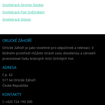
Singletrack Stronie Slaskie
Singletrack Pod Sněžníkem
Singletrack Ostoja
ORLICKÉ ZÁHOŘÍ
Orlické Záhoří je jako stvořené pro odpočinek a rekreaci. V
klidném prostředí můžete strávit svou dovolenou a zároveň
procestovat řadu krásných míst Orlických hor.
ADRESA
č.p. 62
517 64 Orlické Záhoří
Česká Republika
KONTAKTY
+420 724 190 500