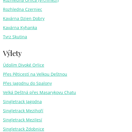
Rozhledna Orlica (Vrchmezí)
Rozhledna Czerniec
Kavárna Dzien Dobry
Kavárna Kyhanka
Tvrz Skutina
Výlety
Údolím Divoké Orlice
Přes Pěticestí na Velkou Deštnou
Přes Jagodnu do Spalony
Velká Deštná přes Masarykovu Chatu
Singletrack Jagodna
Singletrack Mezihoří
Singletrack Mezilesí
Singletrack Zdobnice